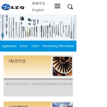
简体中文
Home
끀
끠
English
About LZQ
Products
service support
Application
Cases
Client
Purchasing Information
Solution
Company resources
1航空行业
Contact us
拥有加工航空航天工业各种复杂结构零部件与复合材料的综合解决方案，岭之崎是航空航天行业领先的行业伙伴。