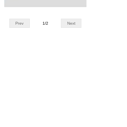
Prev
1
/
2
Next
Contact
地址：
NO.1269 Plant, Jinhu Road, Jinqiao
Export Processing Zone, Pudong New
District, Shanghai, China.
电话：
86-21-5032-3322